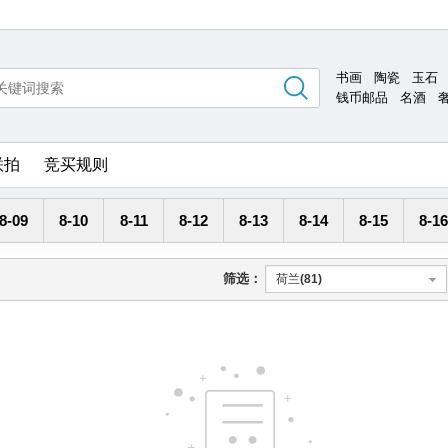
书画
陶瓷
玉石
钱币邮品
名酒
联拍
竞买规则
8-09
8-10
8-11
8-12
8-13
8-14
8-15
8-16
筛选：
荷兰
(81)