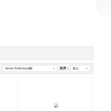
排序：
Vendu Rotterdam
(8)
默认