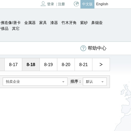
登录
|
注册
中文版
English
佛造像/唐卡
金属器
家具
漆器
竹木牙角
紫砂
鼻烟壶
奢侈品
其它
帮助中心
>
8-17
8-18
8-19
8-20
8-21
排序：
拍卖企业
默认