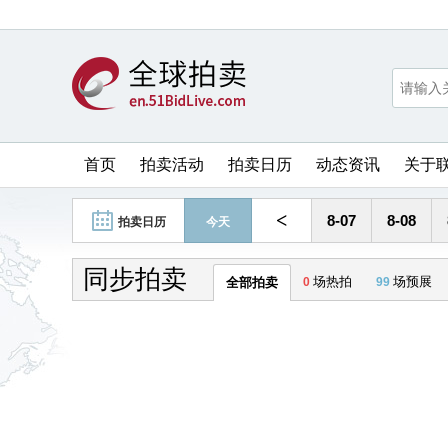
首页
拍卖活动
拍卖日历
动态资讯
关于
<
8-07
8-08
拍卖日历
今天
同步拍卖
场热拍
场预展
全部拍卖
0
99