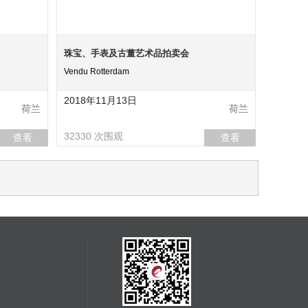
珠宝、手表及古董艺术品拍卖会
Vendu Rotterdam
2018年11月13日
荷兰
荷兰
32330 次围观
查看
查看