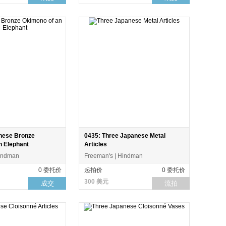
nese Bronze
0435: Three Japanese Metal
n Elephant
Articles
Hindman
Freeman's | Hindman
0 委托价
起拍价
0 委托价
300 美元
成交
流拍