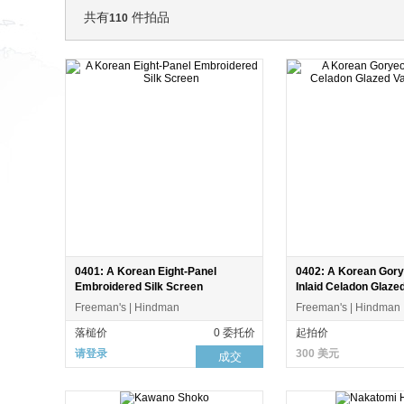
共有
件拍品
110
0401: A Korean Eight-Panel
0402: A Korean Gory
Embroidered Silk Screen
Inlaid Celadon Glaze
Maebyong
Freeman's | Hindman
Freeman's | Hindman
落槌价
0 委托价
起拍价
请登录
300 美元
成交