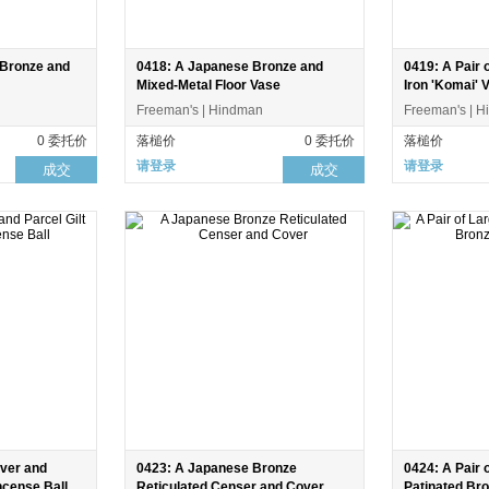
 Bronze and
0418: A Japanese Bronze and
0419: A Pair 
Mixed-Metal Floor Vase
Iron 'Komai' 
Freeman's | Hindman
Freeman's | 
0 委托价
落槌价
0 委托价
落槌价
请登录
请登录
成交
成交
lver and
0423: A Japanese Bronze
0424: A Pair 
ncense Ball
Reticulated Censer and Cover
Patinated Br