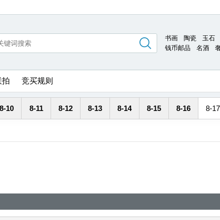
书画
陶瓷
玉石
钱币邮品
名酒
联拍
竞买规则
8-10
8-11
8-12
8-13
8-14
8-15
8-16
8-17