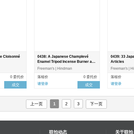
e Cloisonné
0438: A Japanese Champlevé
0439: 33 Jap
Enamel Tripod Incense Burner and
Articles
Cover
Freeman's | Hindman
Freeman's | 
0 委托价
落槌价
0 委托价
落槌价
请登录
请登录
成交
成交
上一页
1
2
3
下一页
联拍动态
关于联拍