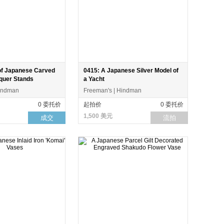
 of Japanese Carved
0415: A Japanese Silver Model of
quer Stands
a Yacht
Hindman
Freeman's | Hindman
0 委托价
起拍价
0 委托价
1,500 美元
成交
流拍