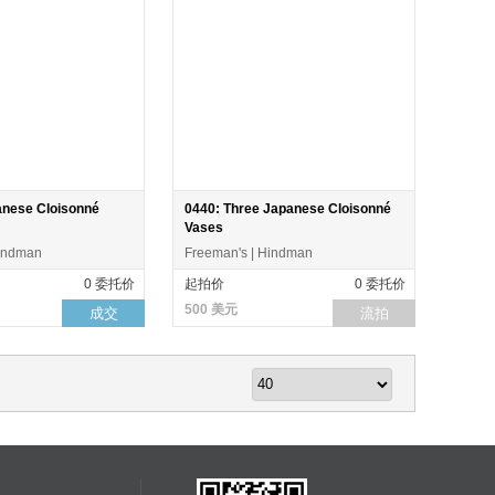
anese Cloisonné
0440: Three Japanese Cloisonné
Vases
Hindman
Freeman's | Hindman
0 委托价
起拍价
0 委托价
500 美元
成交
流拍