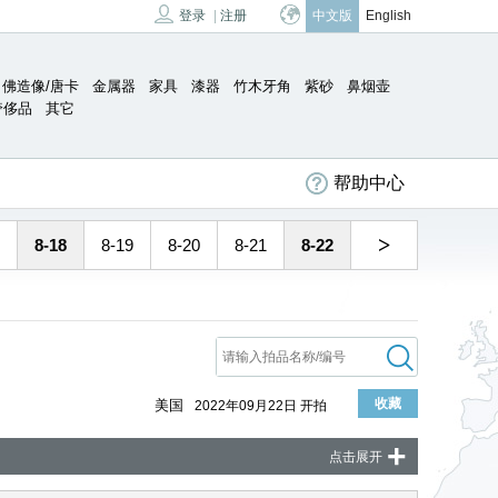
登录
|
注册
中文版
English
佛造像/唐卡
金属器
家具
漆器
竹木牙角
紫砂
鼻烟壶
奢侈品
其它
帮助中心
>
8-18
8-19
8-20
8-21
8-22
收藏
美国
2022年09月22日 开拍
+
点击展开