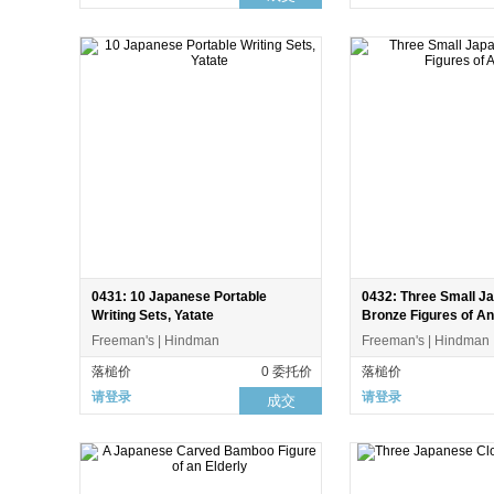
0431: 10 Japanese Portable
0432: Three Small J
Writing Sets, Yatate
Bronze Figures of A
Freeman's | Hindman
Freeman's | Hindman
落槌价
0 委托价
落槌价
请登录
请登录
成交