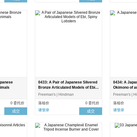
apanese
0433: A Pair of Japanese Silvered
0434: A Japa
nimals
Bronze Articulated Models of Ebi,
Okimono of a
Spiny Lobsters
Freeman's | Hindman
Freeman's | 
0 委托价
落槌价
0 委托价
落槌价
请登录
请登录
成交
成交