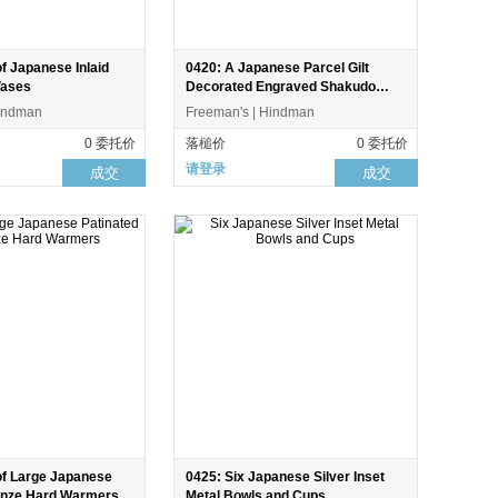
of Japanese Inlaid
0420: A Japanese Parcel Gilt
Vases
Decorated Engraved Shakudo
Flower Vase
Hindman
Freeman's | Hindman
0 委托价
落槌价
0 委托价
请登录
成交
成交
of Large Japanese
0425: Six Japanese Silver Inset
onze Hard Warmers
Metal Bowls and Cups