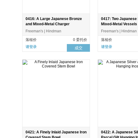
0416: A Large Japanese Bronze
0417: Two Japanese
and Mixed-Metal Charger
Mixed-Metal Vessels
Freeman's | Hindman
Freeman's | Hindman
落槌价
0 委托价
落槌价
请登录
请登录
成交
0421: A Finely Inlaid Japanese Iron
0422: A Japanese Si
Covered Stem Bowl
Parcel Gilt Hanging I