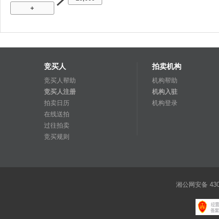
+
竞买人
拍卖机构
竞买人帮助
机构帮助
竞买人注册
机构入驻
拍卖日历
机构登录
在线送拍
过往拍卖
竞买规则
湘公网安备 4301