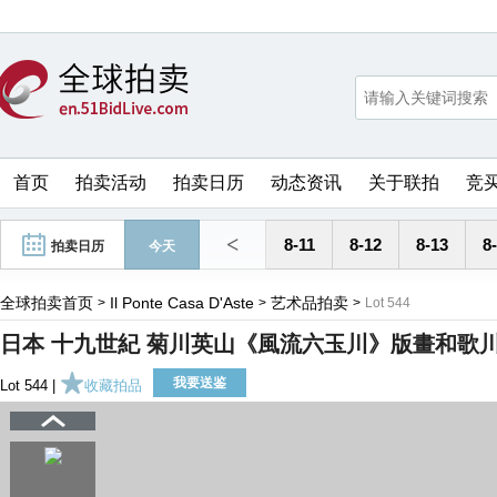
首页
拍卖活动
拍卖日历
动态资讯
关于联拍
竞
<
8-11
8-12
8-13
8
拍卖日历
今天
全球拍卖首页
Il Ponte Casa D'Aste
艺术品拍卖
>
>
>
Lot 544
日本 十九世紀 菊川英山《風流六玉川》版畫和歌
我要送鉴
Lot 544 |
收藏拍品