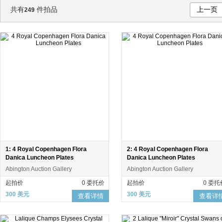
共有
件拍品
上一页
249
1: 4 Royal Copenhagen Flora
2: 4 Royal Copenhagen Flora
Danica Luncheon Plates
Danica Luncheon Plates
Abington Auction Gallery
Abington Auction Gallery
起拍价
0 委托价
起拍价
0 委托
300 美元
300 美元
查看详情
查看详