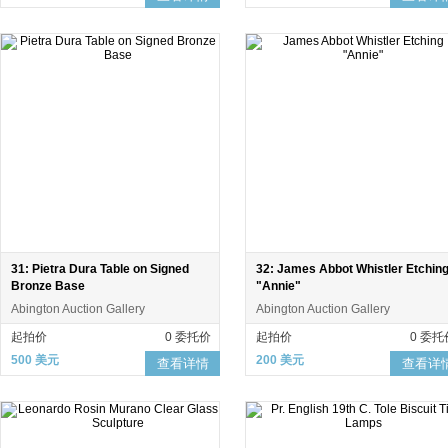
31: Pietra Dura Table on Signed
32: James Abbot Whistler Etchin
Bronze Base
"Annie"
Abington Auction Gallery
Abington Auction Gallery
起拍价
0 委托价
起拍价
0 委托
500 美元
200 美元
查看详情
查看详