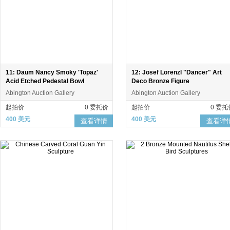
11: Daum Nancy Smoky 'Topaz'
12: Josef Lorenzl "Dancer" Art
Acid Etched Pedestal Bowl
Deco Bronze Figure
Abington Auction Gallery
Abington Auction Gallery
起拍价
0 委托价
起拍价
0 委托
400 美元
400 美元
查看详情
查看详