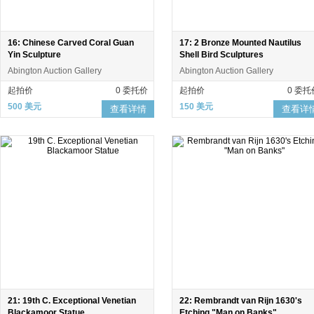
16: Chinese Carved Coral Guan
17: 2 Bronze Mounted Nautilus
Yin Sculpture
Shell Bird Sculptures
Abington Auction Gallery
Abington Auction Gallery
起拍价
0 委托价
起拍价
0 委托
500 美元
150 美元
查看详情
查看详
21: 19th C. Exceptional Venetian
22: Rembrandt van Rijn 1630's
Blackamoor Statue
Etching "Man on Banks"