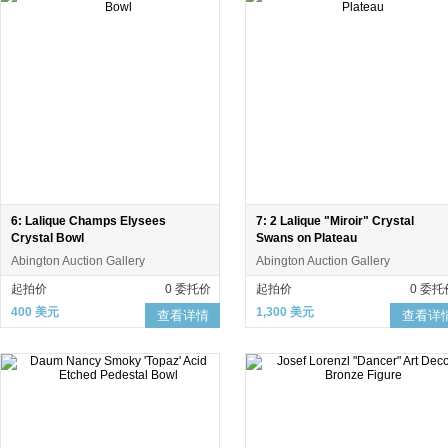
6: Lalique Champs Elysees
7: 2 Lalique "Miroir" Crystal
Crystal Bowl
Swans on Plateau
Abington Auction Gallery
Abington Auction Gallery
起拍价
0 委托价
起拍价
0 委托
400 美元
1,300 美元
查看详情
查看详